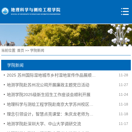
当前位置:
首页
>>
学院新闻
学院新闻
2025 苏州国际湿地城市乡村湿地宣传作品展顺利举办
11-28
地测学院赴苏州况公祠开展廉政主题党日活动
11-27
地测学院2025级新生招生工作座谈会顺利开展
11-24
地理科学与测绘工程学院赴南京大学苏州校区调研“一站式”学生社区育人工作
11-18
理念引领设计，智慧点亮课堂：朱庆龙老师为地理师范生带来教学“思想盛宴”
11-18
地测学院赴深圳大学、中山大学调研交流
11-17