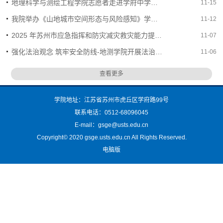
地理科学与测绘工程学院志愿者走进学府中学开展“两弹一星”精神宣讲活动
11-15
我院举办《山地城市空间形态与风险感知》学术报告会
11-12
2025 年苏州市应急指挥和防灾减灾救灾能力提升培训班在我校举行
11-07
强化法治观念 筑牢安全防线-地测学院开展法治教育专题讲座
11-06
查看更多
学院地址：江苏省苏州市虎丘区学府路99号
联系电话：0512-68096045
E-mail：gsge@usts.edu.cn
Copyright© 2020 gsge.usts.edu.cn All Rights Reserved.
电脑版