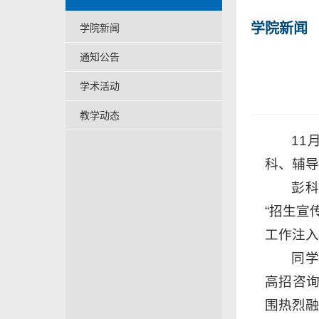
学院新闻
学院新闻
通知公告
学术活动
教学动态
11
科、辅导
彭
“招生宣
工作注入
同
高招咨
围热烈融