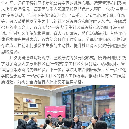
生社区，详细了解社区多功能公共空间的规划布局、运营管理机制及育
人功能发挥情况。调研团队重点观摩了校区特色育人项目，包括“三室一
厅”专项活动、“仁园下午茶”交流平台、“四季匠心”节气心理疗愈工作坊
等，深入感受其以学生为中心的社区建设理念和鲜明育人特色。在随后
召开的座谈会上，双方围绕“一站式”学生社区建设核心议题展开深入研
讨。针对社区组织架构搭建、育人队伍建设、特色活动策划、考核评价
体系构建等关键内容，双方结合各自工作实际，分享实践经验、剖析现
存难点，并就如何激发学生参与主动性、提升社区育人实效等问题交换
思路建议。
此次调研通过现场观摩、座谈研讨等多元化形式，使调研团队系统
学习了南京大学苏州校区在“一站式”学生社区空间打造、活动设计、管
理运行等方面的先进经验。下一步，学院将结合调研成果，进一步优化
学院基于勤实“一站式”学生社区的育人工作方案，推动社区育人工作提
质增效，为构建全方位育人体系奠定坚实基础。