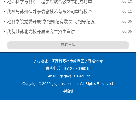
地理科学与测绘工程学院联合敬文书院成功举办“仰望大地之巅，做最美奋斗者”信仰公开课
06-13
我校与苏州恒井泰信息技术有限公司举行校企战略合作签约仪式
06-11
地测学院党委开展“学纪知纪有敬畏 明纪守纪强担当”党纪学习教育
06-05
我院赴苏北高校开展研究生招生宣讲
06-05
查看更多
学院地址：江苏省苏州市虎丘区学府路99号
联系电话：0512-68096045
E-mail：gsge@usts.edu.cn
Copyright© 2020 gsge.usts.edu.cn All Rights Reserved.
电脑版