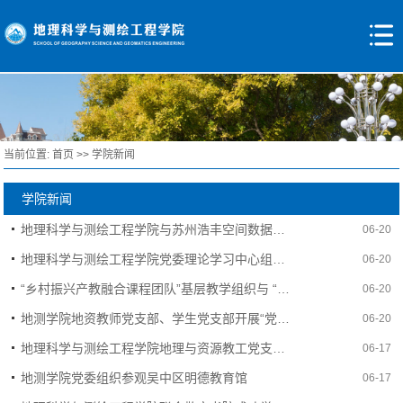
当前位置:
首页
>>
学院新闻
学院新闻
地理科学与测绘工程学院与苏州浩丰空间数据科技有限公司签订多项合作协议
06-20
地理科学与测绘工程学院党委理论学习中心组专题学习领会习近平总书记关于全面加强党的纪律建设的重要论述
06-20
“乡村振兴产教融合课程团队”基层教学组织与 “华夏建规工作室” 共研“乡村振兴课程体系产教融合模式研究”
06-20
地测学院地资教师党支部、学生党支部开展“党纪在我心 廉洁伴我行”党纪学习教育
06-20
地理科学与测绘工程学院地理与资源教工党支部研讨会
06-17
地测学院党委组织参观吴中区明德教育馆
06-17