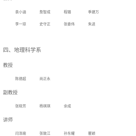
袁小涵
詹智成
程璐
季建万
李一琼
史守正
张委伟
朱进
四、地理科学系
教授
陈德超
尚正永
副教授
张晓芳
杨祺琪
余成
讲师
闫浩瑜
张致江
孙东耀
瞿颖