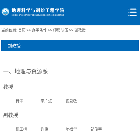
当前位置:
首页
>>
办学条件
>>
师资队伍
>>
副教授
副教授
一、地理与资源系
教授
肖洋
李广斌
侯爱敏
副教授
柳玉梅
许艳
年福华
邹俊宇