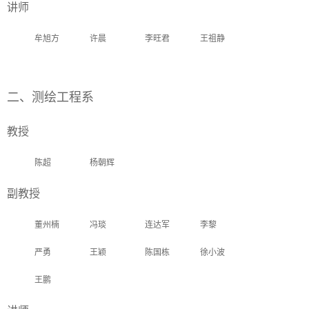
讲师
牟旭方
许晨
李旺君
王祖静
二、测绘工程系
教授
陈超
杨朝辉
副教授
董州楠
冯琰
连达军
李黎
严勇
王颖
陈国栋
徐小波
王鹏