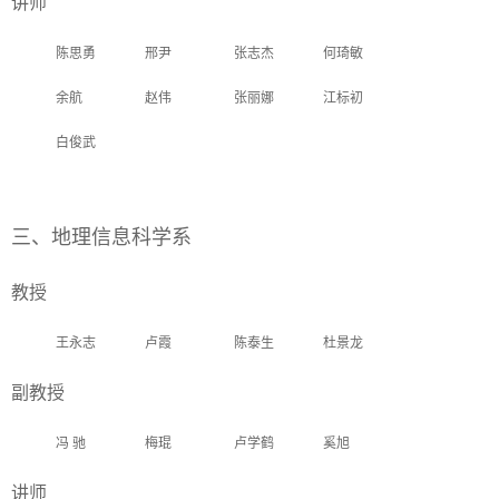
讲师
陈思勇
邢尹
张志杰
何琦敏
余航
赵伟
张丽娜
江标初
白俊武
三、地理信息科学系
教授
王永志
卢霞
陈泰生
杜景龙
副教授
冯 驰
梅琨
卢学鹤
奚旭
讲师