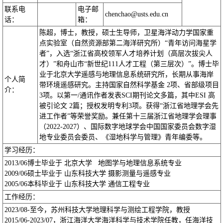
联系电
电子邮
chenchao@usts.edu.cn
话：
箱：
陈超，博士，教授，硕士生导师，卫星海洋动力学国家重
点实验室（自然资源部第二海洋研究所）“青年访问海星学
者”，入选“浙江省高校领军人才培养计划（高层次拔尖人
才）”和舟山市“新世纪111人才工程（第三层次）”。博士毕
业于北京大学遥感与地理信息系统研究所，长期从事海岸
个人简
带环境遥感研究。主持国家自然科学基金 2项、省部级项目
介：
3项。以第一/通讯作者发表SCI期刊论文多篇，其中ESI 高
被引论文 2篇；授权发明专利3项。获得“浙江省地理学会先
进工作者”等荣誉奖励。兼任第十三届浙江省地理学会理事
（2022-2027）、国际数字地球学会中国国家委员会数字湿
地专业委员会委员、《湿地科学与管理》青年编委等。
学习经历：
2013/06
博士毕业于 北京大学 地图学与地理信息系统专业
2009/06
硕士毕业于 山东科技大学 摄影测量与遥感专业
2005/06
本科毕业于 山东科技大学 通信工程专业
工作经历：
2023/08-
至今，苏州科技大学地理科学与测绘工程学院，教授
2015/06-2023/07
，浙江海洋大学海洋科学与技术学院任教，任海洋技