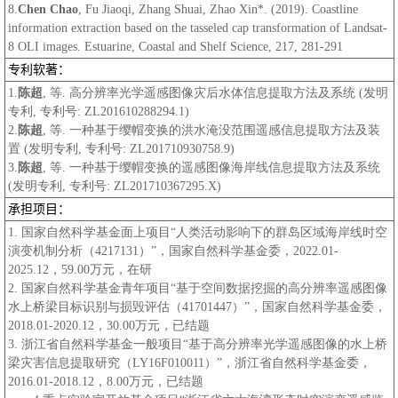
8.
Chen Chao
, Fu Jiaoqi, Zhang Shuai, Zhao Xin*. (2019). Coastline
information extraction based on the tasseled cap transformation of Landsat-
8 OLI images. Estuarine, Coastal and Shelf Science, 217, 281-291
专利软著：
1.
陈超
, 等. 高分辨率光学遥感图像灾后水体信息提取方法及系统 (发明
专利, 专利号: ZL201610288294.1)
2.
陈超
, 等. 一种基于缨帽变换的洪水淹没范围遥感信息提取方法及装
置 (发明专利, 专利号: ZL201710930758.9)
3.
陈超
, 等. 一种基于缨帽变换的遥感图像海岸线信息提取方法及系统
(发明专利, 专利号: ZL201710367295.X)
承担项目：
1. 国家自然科学基金面上项目“人类活动影响下的群岛区域海岸线时空
演变机制分析（4217131）”，国家自然科学基金委，2022.01-
2025.12，59.00万元，在研
2. 国家自然科学基金青年项目“基于空间数据挖掘的高分辨率遥感图像
水上桥梁目标识别与损毁评估（41701447）”，国家自然科学基金委，
2018.01-2020.12，30.00万元，已结题
3. 浙江省自然科学基金一般项目“基于高分辨率光学遥感图像的水上桥
梁灾害信息提取研究（LY16F010011）”，浙江省自然科学基金委，
2016.01-2018.12，8.00万元，已结题