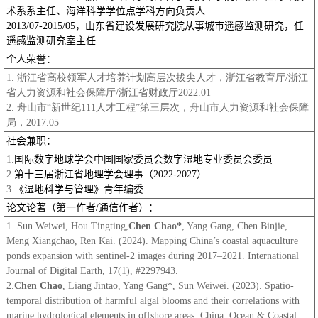
术系系主任、海洋科学学位点学科方向负责人
2013/07-2015/05
，山东省建设发展研究院从事城市遥感监测研究，任
遥感监测研究室主任
个人荣誉：
1. 浙江省高校领军人才培养计划高层次拔尖人才，浙江省教育厅
/
浙江
省人力资源和社会保障厅
/
浙江省财政厅
2022.01
2. 舟山市
“
新世纪
111
人才工程
”
第三层次，舟山市人力资源和社会保障
局，
2017.05
社会兼职：
1.
国际数字地球学会中国国家委员会数字湿地专业委员会委员
2.
第十三届浙江省地理学会理事（
2022-2027
）
3.
《湿地科学与管理》青年编委
论文论著（第一作者
/
通信作者）：
1. Sun Weiwei, Hou Tingting,
Chen Chao*
, Yang Gang, Chen Binjie,
Meng Xiangchao, Ren Kai. (2024). Mapping China’s coastal aquaculture
ponds expansion with sentinel-2 images during 2017–2021. International
Journal of Digital Earth, 17(1), #2297943.
2.
Chen Chao
, Liang Jintao, Yang Gang*, Sun Weiwei. (2023). Spatio-
temporal distribution of harmful algal blooms and their correlations with
marine hydrological elements in offshore areas, China. Ocean & Coastal