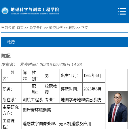
当前位置:
首页
>>
办学条件
>>
师资队伍
>>
教授
>> 正文
教授
陈超
发布者： 发表时间：2023年09月08日 14:38
姓
陈
性
男
出生年月：
1982
年
6
月
名：
超
别：
职
校聘教
职务：
评聘
时间：
2023
年
8
月
称：
授
所在系：
测绘工程系
专业：
地图学与地理信息系统
主要研究
海岸带环境遥感
方向：
主讲课
遥感数字图像处理、无人机遥感及应用
程：