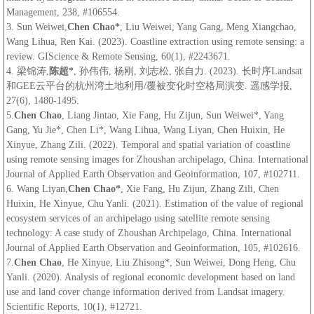
Management, 238, #106554.
3. Sun Weiwei,
Chen Chao*
, Liu Weiwei, Yang Gang, Meng Xiangchao,
Wang Lihua, Ren Kai. (2023). Coastline extraction using remote sensing: a
review. GIScience & Remote Sensing, 60(1), #2243671.
4. 梁锦涛,
陈超*
, 孙伟伟, 杨刚, 刘志松, 张自力. (2023). 长时序Landsat
和GEE云平台的杭州湾土地利用/覆被变化时空格局演变. 遥感学报,
27(6), 1480-1495.
5.
Chen Chao
, Liang Jintao, Xie Fang, Hu Zijun, Sun Weiwei*, Yang
Gang, Yu Jie*, Chen Li*, Wang Lihua, Wang Liyan, Chen Huixin, He
Xinyue, Zhang Zili. (2022). Temporal and spatial variation of coastline
using remote sensing images for Zhoushan archipelago, China. International
Journal of Applied Earth Observation and Geoinformation, 107, #102711.
6. Wang Liyan,
Chen Chao*
, Xie Fang, Hu Zijun, Zhang Zili, Chen
Huixin, He Xinyue, Chu Yanli. (2021). Estimation of the value of regional
ecosystem services of an archipelago using satellite remote sensing
technology: A case study of Zhoushan Archipelago, China. International
Journal of Applied Earth Observation and Geoinformation, 105, #102616.
7.
Chen Chao
, He Xinyue, Liu Zhisong*, Sun Weiwei, Dong Heng, Chu
Yanli. (2020). Analysis of regional economic development based on land
use and land cover change information derived from Landsat imagery.
Scientific Reports, 10(1), #12721.