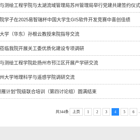
与测绘工程学院与太湖流域管理局苏州管理局举行党建共建签约仪
院学子在2025易智瑞杯中国大学生GIS软件开发竞赛中喜创佳绩
大学（华东）孙根云教授来院指导交流
莅临我院开展关工委优质化建设专项调研
与测绘工程学院赴扬州市邗江区开展产学研交流
州大学地理科学与遥感学院调研交流
领雁计划”院级联合培训（第四讨论组）圆满结束
.
共344条
上页
1
2
3
4
5
6