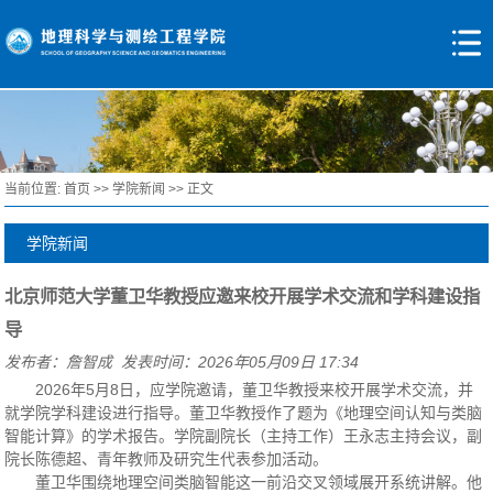
当前位置:
首页
>>
学院新闻
>> 正文
学院新闻
北京师范大学董卫华教授应邀来校开展学术交流和学科建设指
导
发布者：詹智成 发表时间：2026年05月09日 17:34
2026年5月8日，应学院邀请，董卫华教授来校开展学术交流，并
就学院学科建设进行指导。董卫华教授作了题为《地理空间认知与类脑
智能计算》的学术报告。学院副院长（主持工作）王永志主持会议，副
院长陈德超、青年教师及研究生代表参加活动。
董卫华围绕地理空间类脑智能这一前沿交叉领域展开系统讲解。他