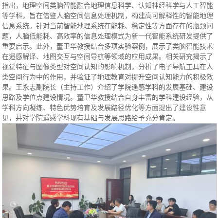
指出，地理空间类脑智能融合地理信息科学、认知神经科学与人工智能
等学科，旨在借鉴人脑空间信息处理机制，构建高可解释性的智能地理
信息系统。针对当前智能地理系统在能耗、稳定性等方面存在的瓶颈问
题，人脑低能耗、高效率的信息处理模式为新一代智能系统研发提供了
重要启示。此外，董卫华教授结合多项实验案例，展示了类脑智能技术
在遥感解译、地图交互与空间导航等领域的应用成果。相关研究揭示了
视觉特征与图像类型对空间认知的影响机制，分析了电子导航工具在人
类空间行为中的作用，并验证了地理教育对提升空间认知能力的积极效
果。王永志副院长（主持工作）介绍了学院遥感学科的发展基础、建设
思路及学位点建设情况。董卫华教授结合自身丰富的学科建设经验，从
学科方向凝练、特色优势培育及发展路径优化等方面提出了建设性意
见，并对学院遥感学科现有基础与发展思路给予充分肯定。