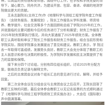
神，以高度的责任感和使命感，围绕中心工作，在学校和学院党委的领
导下，凝心聚力，同舟共济，为建设开放、包容、奋进、卓越的地测学
院做出更大的贡献。
王永志副院长(主持工作)作《地理科学与测绘工程学院年度工作报
告》（含财务报告、发展规划），院长工作报告从学科发展、师资培
养、教学提升、社会交流等多个方面回顾和总结了学院2025年的工作，
并就面临的主要问题和今后的任务进行了分析和展望；财务工作报告了
2025年财务预算执行情况，并向大家通报了2025年绩效方案。全体教
职工认真听取和审议了院长工作报告和财务工作报告，结合当前形势和
学院实际，围绕学院事业发展提出了意见和建议。教职工表示，学 院过
去一年取得可喜成绩，发展势头良好，教职工大会充分体现了教职工的
主人翁意识和参与决策的积极性，为学院科学发展和民主决策提供了有
力的监督和保障。
接下来分四个讨论组，分别有四位组长组织，讨论2025年分配方
案，联络员负责记录与解释文件。
之后的主席团会议对各个组长汇总的意见进行讨论，解释，并给予
回复。
第二次全体会议在分组会议与主席团会议之后召开，王院长回答了
教职工反映的问题，最后全体参会教职工以无记名投票的方式顺利通过
了《地理科学与测绘工程学院绩效工资实施办法》。大会在《国际歌》
声中圆满落幕。