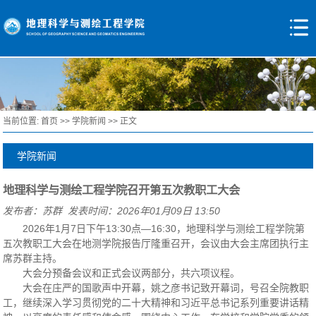
当前位置:
首页
>>
学院新闻
>> 正文
学院新闻
地理科学与测绘工程学院召开第五次教职工大会
发布者：苏群 发表时间：2026年01月09日 13:50
2026年1月7日下午13:30点—16:30，地理科学与测绘工程学院第
五次教职工大会在地测学院报告厅隆重召开，会议由大会主席团执行主
席苏群主持。
大会分预备会议和正式会议两部分，共六项议程。
大会在庄严的国歌声中开幕，姚之彦书记致开幕词，号召全院教职
工，继续深入学习贯彻党的二十大精神和习近平总书记系列重要讲话精