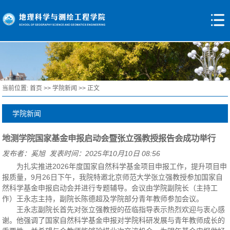
当前位置:
首页
>>
学院新闻
>> 正文
学院新闻
地测学院国家基金申报启动会暨张立强教授报告会成功举行
发布者：奚旭 发表时间：2025年10月10日 08:56
为扎实推进2026年度国家自然科学基金项目申报工作，提升项目申
报质量，9月26日下午，我院特邀北京师范大学张立强教授参加国家自
然科学基金申报启动会并进行专题辅导。会议由学院副院长（主持工
作）王永志主持，副院长陈德超及学院部分青年教师参加会议。
王永志副院长首先对张立强教授的莅临指导表示热烈欢迎与衷心感
谢。他强调了国家自然科学基金申报对学院科研发展与青年教师成长的